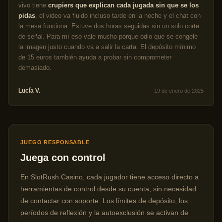
vivo tiene
crupiers que explican cada jugada sin que se los
pidas
, el video va fluido incluso tarde en la noche y el chat con
la mesa funciona. Estuve dos horas seguidas sin un solo corte
de señal. Para mí eso vale mucho porque odio que se congele
la imagen justo cuando va a salir la carta. El depósito mínimo
de 15 euros también ayuda a probar sin comprometer
demasiado.
Lucía V.
19 de enero de 2025
JUEGO RESPONSABLE
Juega con control
En SlotRush Casino, cada jugador tiene acceso directo a
herramientas de control desde su cuenta, sin necesidad
de contactar con soporte. Los límites de depósito, los
períodos de reflexión y la autoexclusión se activan de