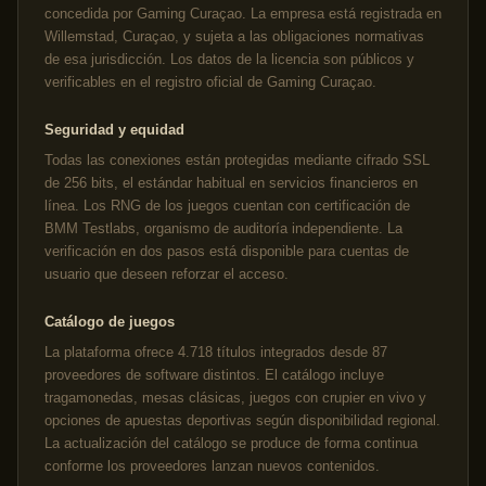
concedida por Gaming Curaçao. La empresa está registrada en
Willemstad, Curaçao, y sujeta a las obligaciones normativas
de esa jurisdicción. Los datos de la licencia son públicos y
verificables en el registro oficial de Gaming Curaçao.
Seguridad y equidad
Todas las conexiones están protegidas mediante cifrado SSL
de 256 bits, el estándar habitual en servicios financieros en
línea. Los RNG de los juegos cuentan con certificación de
BMM Testlabs, organismo de auditoría independiente. La
verificación en dos pasos está disponible para cuentas de
usuario que deseen reforzar el acceso.
Catálogo de juegos
La plataforma ofrece 4.718 títulos integrados desde 87
proveedores de software distintos. El catálogo incluye
tragamonedas, mesas clásicas, juegos con crupier en vivo y
opciones de apuestas deportivas según disponibilidad regional.
La actualización del catálogo se produce de forma continua
conforme los proveedores lanzan nuevos contenidos.